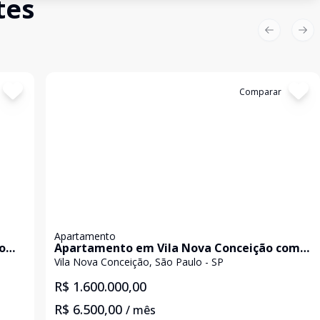
tes
Previous sl
Nex
Cód:
LUC911538
Comparar
Apartamento
o
Apartamento em Vila Nova Conceição com
86m²
Vila Nova Conceição, São Paulo - SP
R$ 1.600.000,00
R$ 6.500,00
/ mês