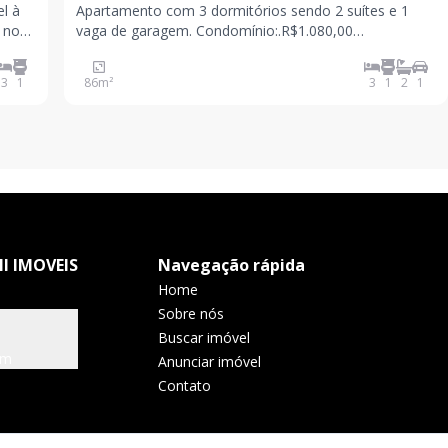
l à
Apartamento com 3 dormitórios sendo 2 suítes e 1
 no
vaga de garagem. Condomínio:.R$1.080,00
da
IPTU:...............R$150,00
om 86
3
1
86
m²
3
1
2
1
I IMOVEIS
Navegação rápida
Home
Sobre nós
Buscar imóvel
om
Anunciar imóvel
Contato