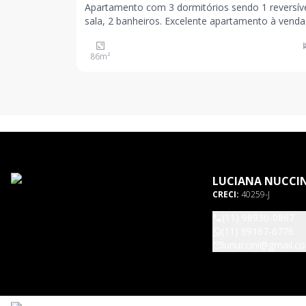
Apartamento com 3 dormitórios sendo 1 reversíve
sala, 2 banheiros. Excelente apartamento à venda
Residencial Spazio Ype Roxo, localizado na Aveni
Santo Amaro, Vila Nova Conceição, São Paulo. C
86
m²
m² de área privativa, o imóvel conta com 3 dormi
LUCIANA NUCCIN
CRECI:
40259-J
(11) 98930-0867
(11) 99167-6776
lunuccini@gmail.c