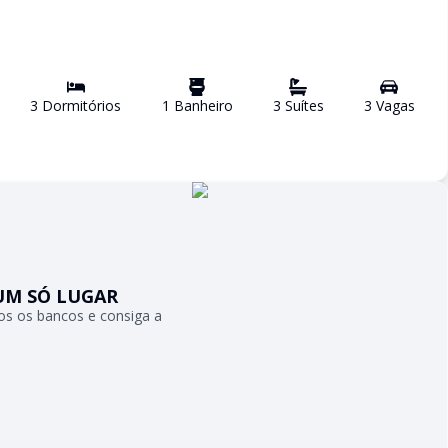
3
Dormitório
s
1
Banheiro
3
Suíte
s
3
Vaga
s
UM SÓ LUGAR
s os bancos e consiga a