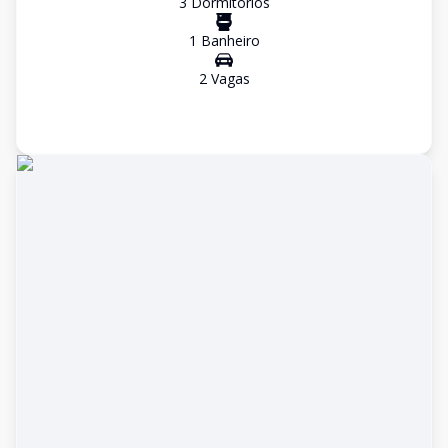
3
Dormitório
s
1
Banheiro
2
Vaga
s