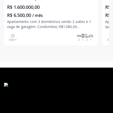
R$ 1.600.000,00
R$ 
R$ 6.500,00
R$ 
/ mês
Apartamento com 3 dormitórios sendo 2 suítes e 1
Apar
vaga de garagem. Condomínio:.R$1.080,00
que 
IPTU:...............R$150,00
soci
matr
86
m²
3
1
2
1
84
m
inst
em 