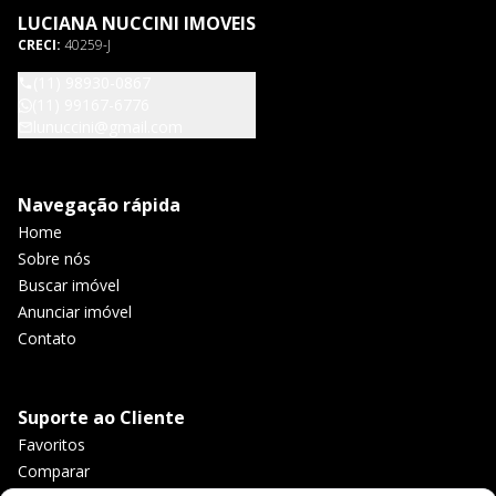
LUCIANA NUCCINI IMOVEIS
CRECI:
40259-J
(11) 98930-0867
(11) 99167-6776
lunuccini@gmail.com
Navegação rápida
Home
Sobre nós
Buscar imóvel
Anunciar imóvel
Contato
Suporte ao Cliente
Favoritos
Comparar