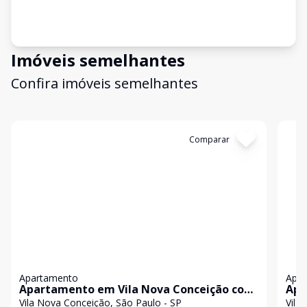
Imóveis semelhantes
Confira imóveis semelhantes
Cód:
LUC911538
Comparar
Có
Apartamento
Apa
Apartamento em Vila Nova Conceição com
Apa
86m²
84m
Vila Nova Conceição, São Paulo - SP
Vila