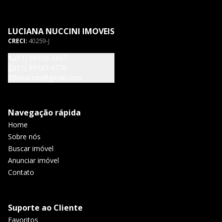
LUCIANA NUCCINI IMOVEIS
CRECI:
40259-J
(11) 98930-0867
(11) 99167-6776
lunuccini@gmail.com
Navegação rápida
Home
Sobre nós
Buscar imóvel
Anunciar imóvel
Contato
Suporte ao Cliente
Favoritos