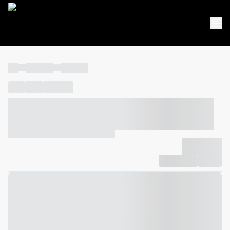
----
----- -----
----- -----
----
-----
---- ------
----- ----- -- ------ ---- ---- -- ----- ----- -----
--- ------
----- ----- -- ------ ----- ----- -- ------
-------------
Compartilhar
Favorito