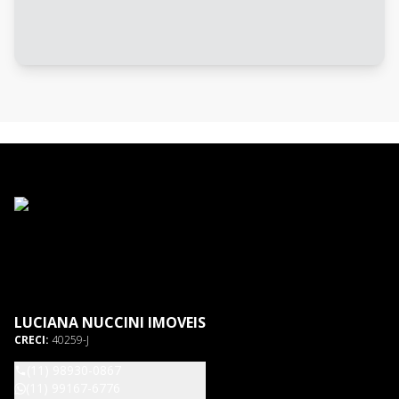
LUCIANA NUCCINI IMOVEIS
CRECI:
40259-J
(11) 98930-0867
(11) 99167-6776