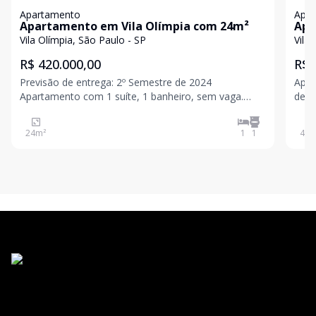
Apartamento
Apa
Apartamento em Vila Olímpia com 24m²
Apa
Vila Olímpia, São Paulo - SP
Vila
R$ 420.000,00
R$ 
Previsão de entrega: 2º Semestre de 2024
Apar
Apartamento com 1 suíte, 1 banheiro, sem vaga.
de garagem.
Comissão de 5% Descubra o Viva Benx Casa do Ator,
IPTU:
um excelente apartamento disponível para venda na
24
m²
1
1
45
m
Vila Olímpia, São Paulo. Com 24 m², este imóvel
conta com 1