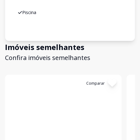
Piscina
Imóveis semelhantes
Confira imóveis semelhantes
Cód:
LUC911618
Comparar
Có