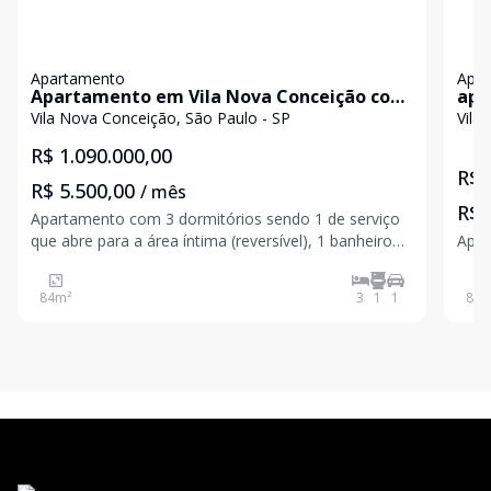
Apartamento
Apa
Apartamento em Vila Nova Conceição com
apa
84m²
Vila Nova Conceição, São Paulo - SP
Vila
R$ 1.090.000,00
R$ 
R$ 5.500,00
/ mês
R$ 
Apartamento com 3 dormitórios sendo 1 de serviço
Apar
que abre para a área íntima (reversível), 1 banheiro
social, 1 banheiro de serviço, 1 vaga fixa, com
matrícula separada, no térreo. Possibilidade de
84
m²
3
1
1
83
m
instalação de aparelhos de ar-condicionado na sala e
em 2