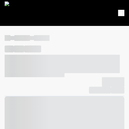
----
----- -----
----- -----
----
-----
---- ------
----- ----- -- ------ ---- ---- -- ----- ----- -----
--- ------
----- ----- -- ------ ----- ----- -- ------
-------------
Compartilhar
Favorito