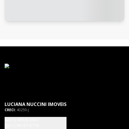
LUCIANA NUCCINI IMOVEIS
CRECI:
40259-J
(11) 98930-0867
(11) 99167-6776