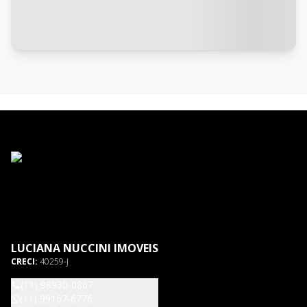
LUCIANA NUCCINI IMOVEIS
CRECI:
40259-J
(11) 98930-0867
(11) 99167-6776