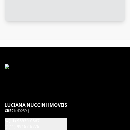
LUCIANA NUCCINI IMOVEIS
CRECI:
40259-J
(11) 98930-0867
(11) 99167-6776