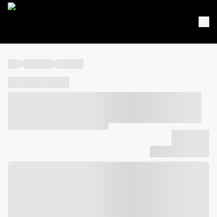
----
----- -----
----- -----
----
-----
---- ------
----- ----- -- ------ ---- ---- -- ----- ----- -----
--- ------
----- ----- -- ------ ----- ----- -- ------
-------------
Compartilhar
Favorito