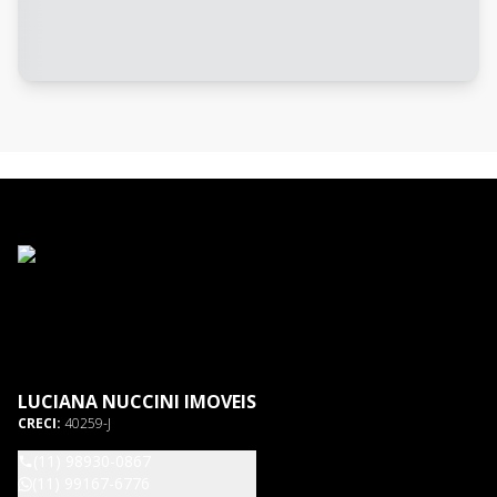
LUCIANA NUCCINI IMOVEIS
CRECI:
40259-J
(11) 98930-0867
(11) 99167-6776