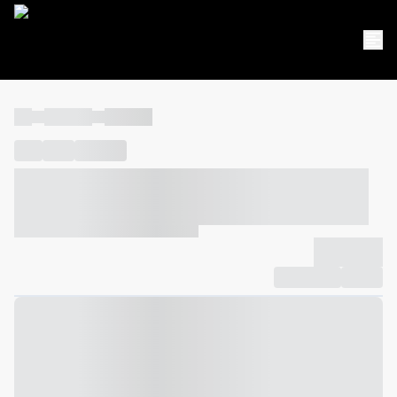
----
----- -----
----- -----
----
-----
---- ------
----- ----- -- ------ ---- ---- -- ----- ----- -----
--- ------
----- ----- -- ------ ----- ----- -- ------
-------------
Compartilhar
Favorito