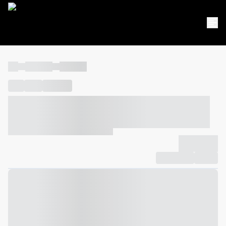
----
----- -----
----- -----
----
-----
---- ------
----- ----- -- ------ ---- ---- -- ----- ----- -----
--- ------
----- ----- -- ------ ----- ----- -- ------
-------------
Compartilhar
Favorito