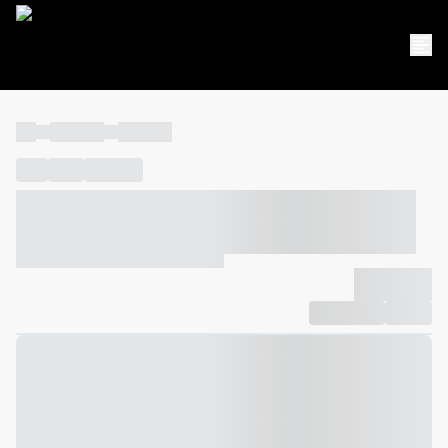
----
----- -----
----- -----
----
-----
---- ------
----- ----- -- ------ ---- ---- -- ----- ----- -----
--- ------
----- ----- -- ------ ----- ----- -- ------
-------------
Compartilhar
Favorito