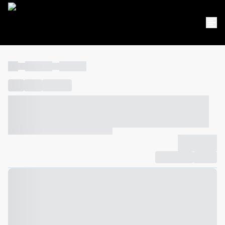
----
----- -----
----- -----
----
-----
---- ------
----- ----- -- ------ ---- ---- -- ----- ----- -----
--- ------
----- ----- -- ------ ----- ----- -- ------
-------------
Compartilhar
Favorito