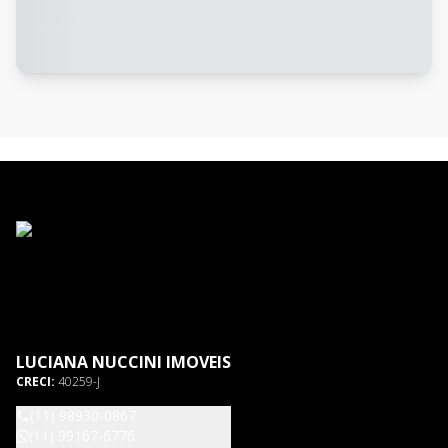
LUCIANA NUCCINI IMOVEIS
CRECI:
40259-J
(11) 98930-0867
(11) 99167-6776