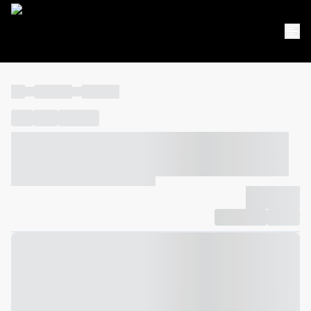
----
----- -----
----- -----
----
-----
---- ------
----- ----- -- ------ ---- ---- -- ----- ----- -----
--- ------
----- ----- -- ------ ----- ----- -- ------
-------------
Compartilhar
Favorito