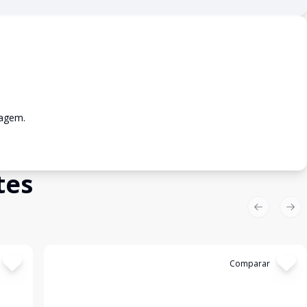
ragem.
tes
Previous sl
Nex
Cód:
LUC911495
Comparar