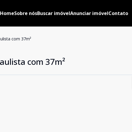
Home
Sobre nós
Buscar imóvel
Anunciar imóvel
Contato
ulista com 37m²
aulista com 37m²