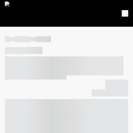
----
----- -----
----- -----
----
-----
---- ------
----- ----- -- ------ ---- ---- -- ----- ----- -----
--- ------
----- ----- -- ------ ----- ----- -- ------
-------------
Compartilhar
Favorito