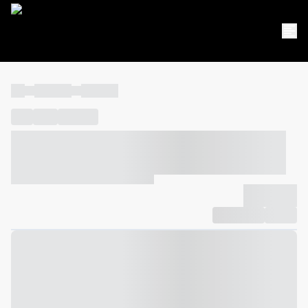
----
----- -----
----- -----
----
-----
---- ------
----- ----- -- ------ ---- ---- -- ----- ----- -----
--- ------
----- ----- -- ------ ----- ----- -- ------
-------------
Compartilhar
Favorito