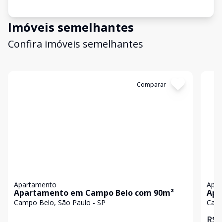
Imóveis semelhantes
Confira imóveis semelhantes
Cód:
LUC910984
Comparar
Có
Apartamento
Apa
Apartamento em Campo Belo com 90m²
Apa
Campo Belo, São Paulo - SP
Camp
R$ 