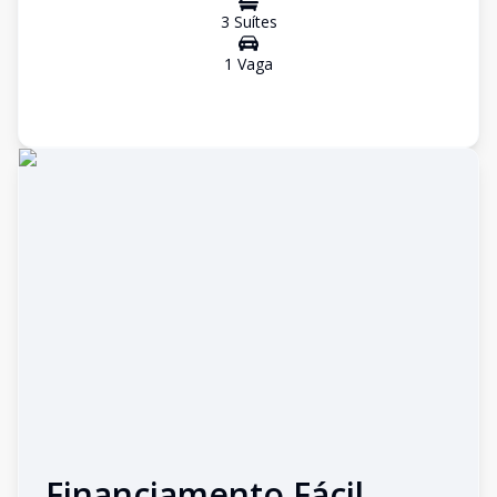
3
Suíte
s
1
Vaga
Financiamento Fácil