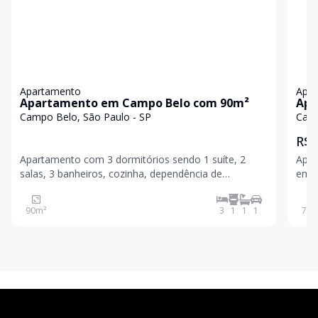
Apartamento
Apa
Apartamento em Campo Belo com 90m²
Apa
Campo Belo, São Paulo - SP
Camp
R$ 
Apartamento com 3 dormitórios sendo 1 suíte, 2
Apar
salas, 3 banheiros, cozinha, dependência de
empr
empregada, lavanderia, 1 vaga de garagem.
Cond
Condomínio:.R$1.600,00 IPTU:.R$180,00
90
m²
3
1
1
1
75
m