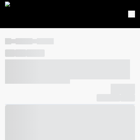
----
----- -----
----- -----
----
-----
---- ------
----- ----- -- ------ ---- ---- -- ----- ----- -----
--- ------
----- ----- -- ------ ----- ----- -- ------
-------------
Compartilhar
Favorito