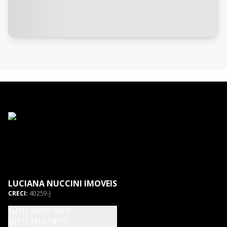
LUCIANA NUCCINI IMOVEIS
CRECI:
40259-J
(11) 98930-0867
(11) 99167-6776