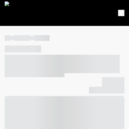
----
----- -----
----- -----
----
-----
---- ------
----- ----- -- ------ ---- ---- -- ----- ----- -----
--- ------
----- ----- -- ------ ----- ----- -- ------
-------------
Compartilhar
Favorito