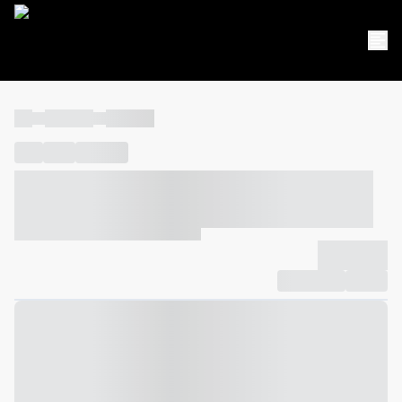
----
----- -----
----- -----
----
-----
---- ------
----- ----- -- ------ ---- ---- -- ----- ----- -----
--- ------
----- ----- -- ------ ----- ----- -- ------
-------------
Compartilhar
Favorito