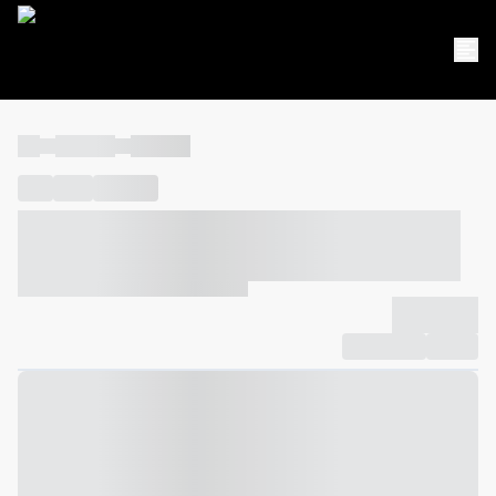
----
----- -----
----- -----
----
-----
---- ------
----- ----- -- ------ ---- ---- -- ----- ----- -----
--- ------
----- ----- -- ------ ----- ----- -- ------
-------------
Compartilhar
Favorito