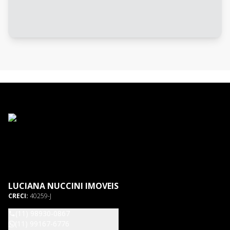
LUCIANA NUCCINI IMOVEIS
CRECI:
40259-J
(11) 98930-0867
(11) 99167-6776