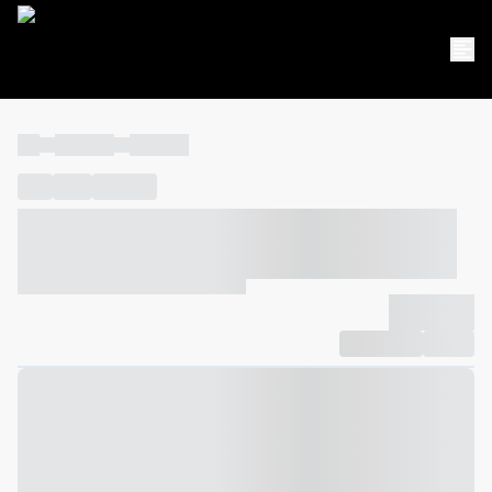
----
----- -----
----- -----
----
-----
---- ------
----- ----- -- ------ ---- ---- -- ----- ----- -----
--- ------
----- ----- -- ------ ----- ----- -- ------
-------------
Compartilhar
Favorito