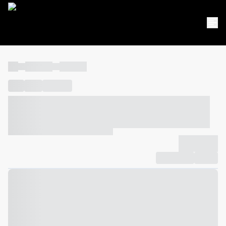
----
----- -----
----- -----
----
-----
---- ------
----- ----- -- ------ ---- ---- -- ----- ----- -----
--- ------
----- ----- -- ------ ----- ----- -- ------
-------------
Compartilhar
Favorito