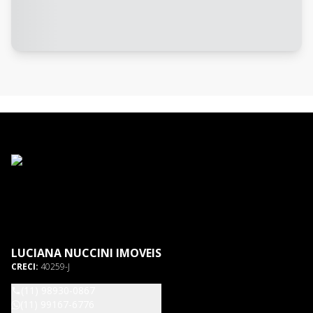
LUCIANA NUCCINI IMOVEIS
CRECI:
40259-J
(11) 98930-0867
(11) 99167-6776