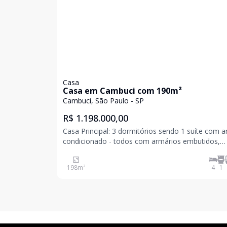
Casa
Casa em Cambuci com 190m²
Cambuci, São Paulo - SP
R$ 1.198.000,00
Casa Principal: 3 dormitórios sendo 1 suíte com a
condicionado - todos com armários embutidos,
banheiro social + lavabo, sala ampla e arejada, c
funcional com armários embutidos, lavanderia co
198
m²
4
1
área gourmet com churrasqueira, corredor lateral