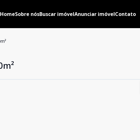
Home
Sobre nós
Buscar imóvel
Anunciar imóvel
Contato
0m²
0m²