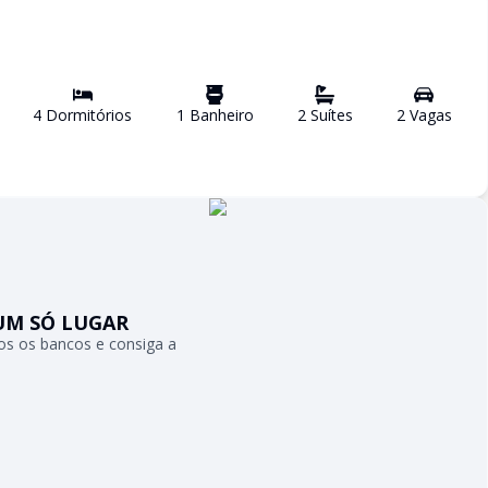
4
Dormitório
s
1
Banheiro
2
Suíte
s
2
Vaga
s
UM SÓ LUGAR
s os bancos e consiga a