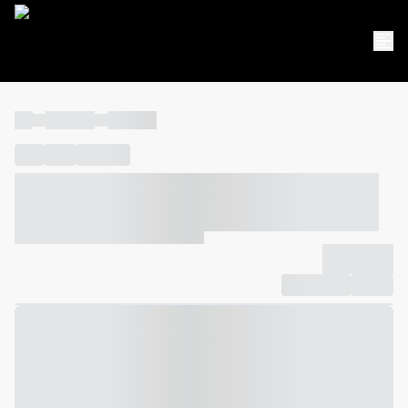
----
----- -----
----- -----
----
-----
---- ------
----- ----- -- ------ ---- ---- -- ----- ----- -----
--- ------
----- ----- -- ------ ----- ----- -- ------
-------------
Compartilhar
Favorito