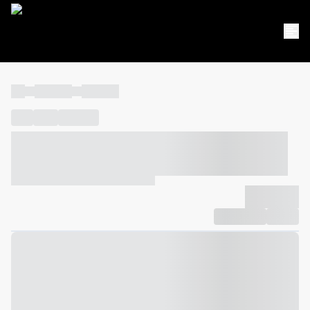
----
----- -----
----- -----
----
-----
---- ------
----- ----- -- ------ ---- ---- -- ----- ----- -----
--- ------
----- ----- -- ------ ----- ----- -- ------
-------------
Compartilhar
Favorito