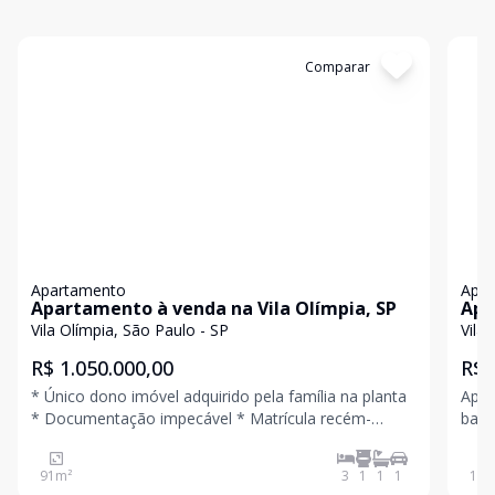
Cód:
LUC911732
Comparar
Có
Apartamento
Apa
Apartamento à venda na Vila Olímpia, SP
Apa
Vila Olímpia, São Paulo - SP
Vila
R$ 1.050.000,00
R$ 
* Único dono imóvel adquirido pela família na planta
Apar
* Documentação impecável * Matrícula recém-
banh
atualizada * Imóvel completamente quitado, livre e
Condo
desembaraçado * Pintura nova * Planta clássica e
p/ano Descubra seu novo lar no Condom
91
m²
3
1
1
1
105
muito versátil * Áreas comuns do prédio
Alam