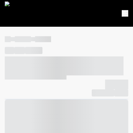
----
----- -----
----- -----
----
-----
---- ------
----- ----- -- ------ ---- ---- -- ----- ----- -----
--- ------
----- ----- -- ------ ----- ----- -- ------
-------------
Compartilhar
Favorito