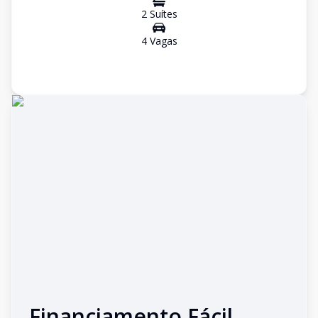
2
Suíte
s
4
Vaga
s
Financiamento Fácil