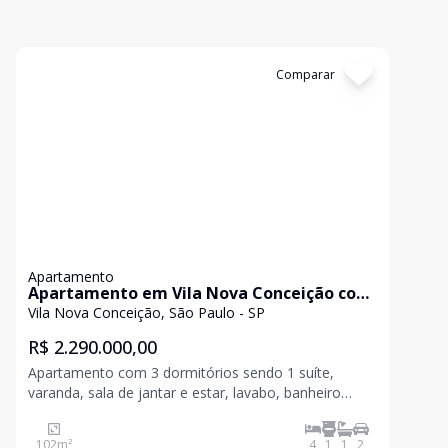
Cód:
LUC910929
Comparar
Apartamento
Apartamento em Vila Nova Conceição com
102m²
Vila Nova Conceição, São Paulo - SP
R$ 2.290.000,00
Apartamento com 3 dormitórios sendo 1 suíte,
varanda, sala de jantar e estar, lavabo, banheiro
social, quarto e banheiro de empregada, 2 vagas de
garagem. Condomínio:.R$1.900,00 IPTU:.R$565,00
102
m²
4
1
1
2