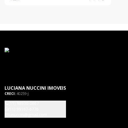
LUCIANA NUCCINI IMOVEIS
CRECI:
40259-J
(11) 98930-0867
(11) 99167-6776
lunuccini@gmail.com