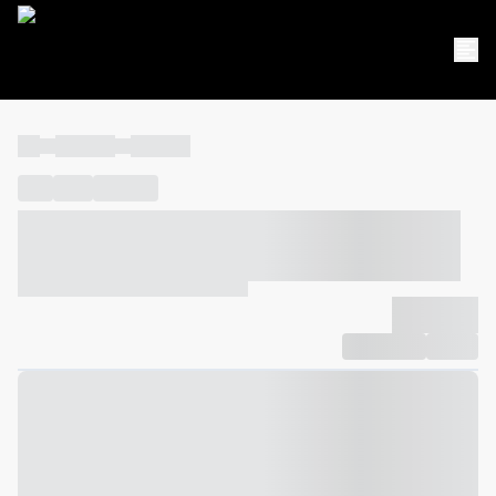
----
----- -----
----- -----
----
-----
---- ------
----- ----- -- ------ ---- ---- -- ----- ----- -----
--- ------
----- ----- -- ------ ----- ----- -- ------
-------------
Compartilhar
Favorito