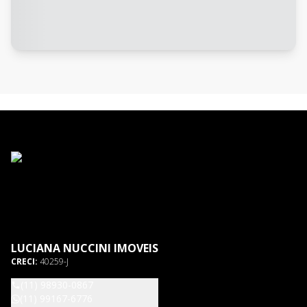
LUCIANA NUCCINI IMOVEIS
CRECI:
40259-J
(11) 98930-0867
(11) 99167-6776