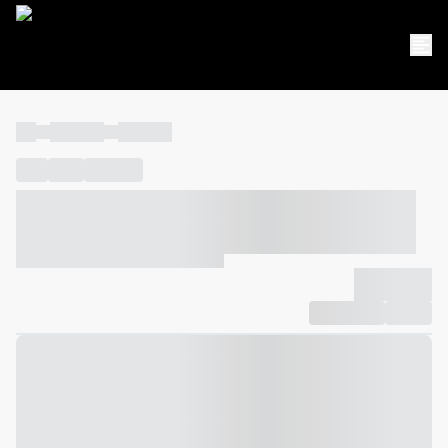
----
----- -----
----- -----
----
-----
---- ------
----- ----- -- ------ ---- ---- -- ----- ----- -----
--- ------
----- ----- -- ------ ----- ----- -- ------
-------------
Compartilhar
Favorito