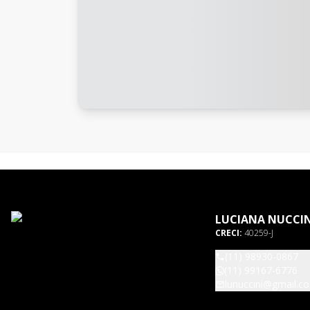
LUCIANA NUCCIN
CRECI:
40259-J
(11) 98930-0867
(11) 99167-6776
lunuccini@gmail.c