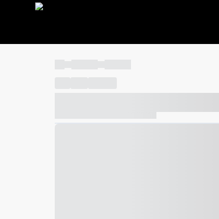
----
----- -----
----- -----
----
-----
---- ------
----- ----- -- ------ ---- ---- -- ---
----- ----- -- ------ ----- ----- -- ------