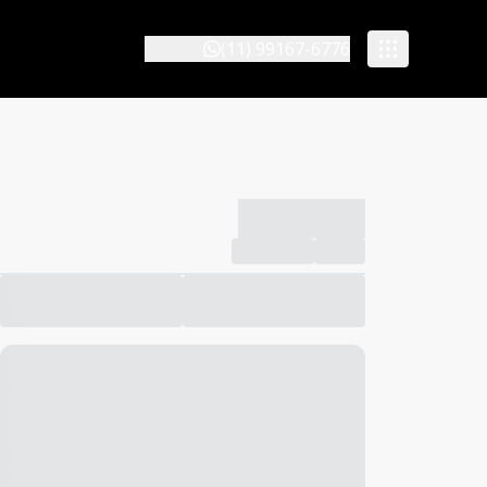
(11) 99167-6776
-------------
Compartilhar
Favorito