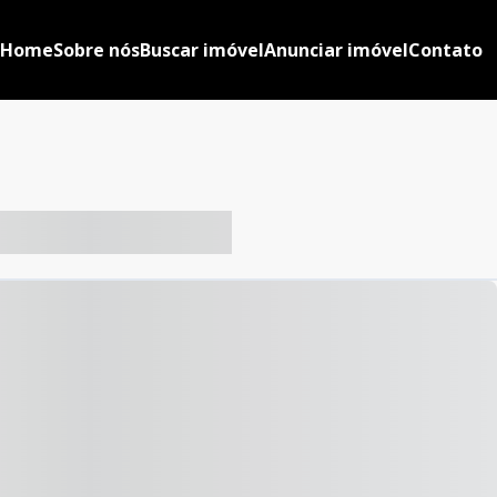
Home
Sobre nós
Buscar imóvel
Anunciar imóvel
Contato
-- ----- ----- --- ------