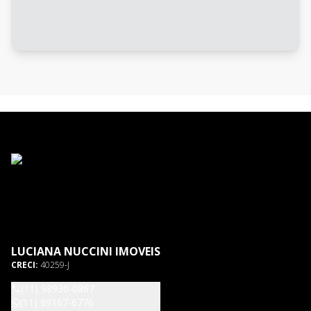
LUCIANA NUCCINI IMOVEIS
CRECI:
40259-J
(11) 98930-0867
(11) 99167-6776