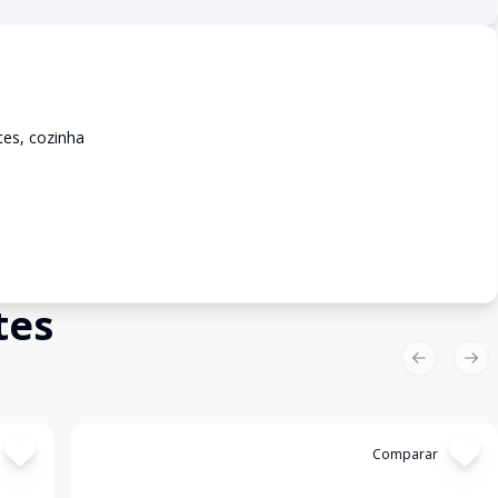
es, cozinha
tes
Previous sl
Nex
Cód:
LUC911506
Comparar