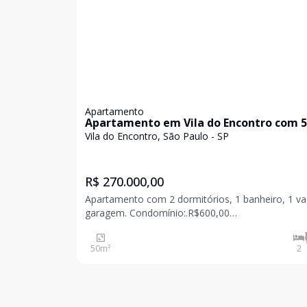
Apartamento
Apartamento em Vila do Encontro com 
Vila do Encontro, São Paulo - SP
R$ 270.000,00
Apartamento com 2 dormitórios, 1 banheiro, 1 v
garagem. Condomínio:.R$600,00
IPTU:...............R$1.200,00 Descubra seu novo lar no
Condomínio Edifício Jardins de Provence, localiza
50
m²
2
Vila do Encontro, São Paulo. Este apartamento de
m²