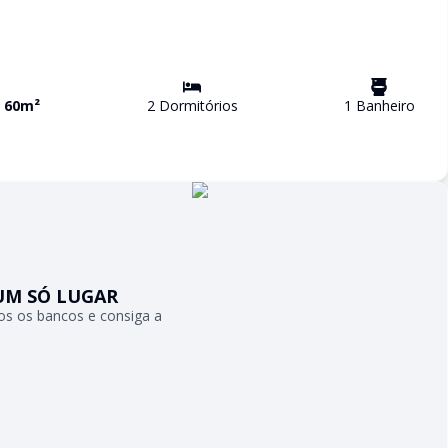
a
60
m²
2
Dormitório
s
1
Banheiro
UM SÓ LUGAR
s os bancos e consiga a