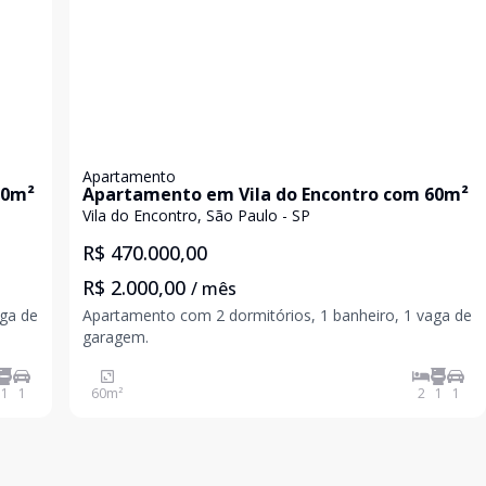
Apartamento
50m²
Apartamento em Vila do Encontro com 60m²
Vila do Encontro, São Paulo - SP
R$ 470.000,00
R$ 2.000,00
/ mês
aga de
Apartamento com 2 dormitórios, 1 banheiro, 1 vaga de
garagem.
do na
1
1
60
m²
2
1
1
 50