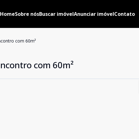
Home
Sobre nós
Buscar imóvel
Anunciar imóvel
Contato
ncontro com 60m²
Encontro com 60m²