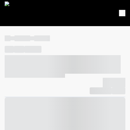
----
----- -----
----- -----
----
-----
---- ------
----- ----- -- ------ ---- ---- -- ----- ----- -----
--- ------
----- ----- -- ------ ----- ----- -- ------
-------------
Compartilhar
Favorito