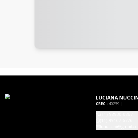
LUCIANA NUCCIN
CRECI:
40259-J
(11) 98930-0867
(11) 99167-6776
lunuccini@gmail.c