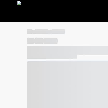
----
----- -----
----- -----
----
-----
---- ------
----- ----- -- ------ ---- ---- -- ---
----- ----- -- ------ ----- ----- -- ------