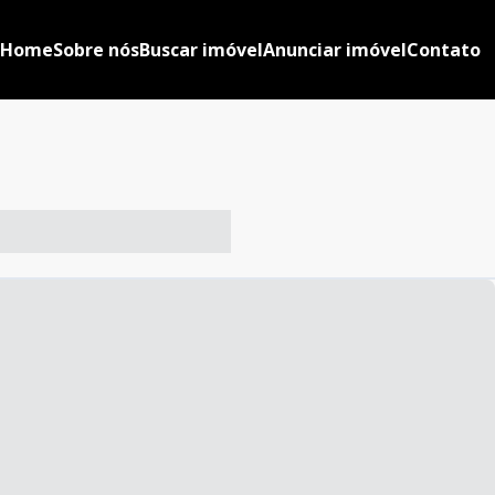
Home
Sobre nós
Buscar imóvel
Anunciar imóvel
Contato
-- ----- ----- --- ------