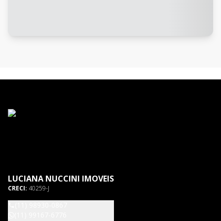
LUCIANA NUCCINI IMOVEIS
CRECI:
40259-J
(11) 98930-0867
(11) 99167-6776