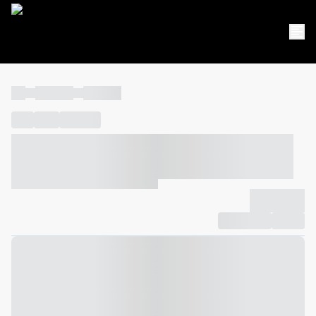
----
----- -----
----- -----
----
-----
---- ------
----- ----- -- ------ ---- ---- -- ----- ----- -----
--- ------
----- ----- -- ------ ----- ----- -- ------
-------------
Compartilhar
Favorito