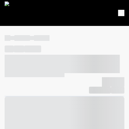
----
----- -----
----- -----
----
-----
---- ------
----- ----- -- ------ ---- ---- -- ----- ----- -----
--- ------
----- ----- -- ------ ----- ----- -- ------
-------------
Compartilhar
Favorito