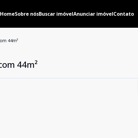
Home
Sobre nós
Buscar imóvel
Anunciar imóvel
Contato
com 44m²
 com 44m²