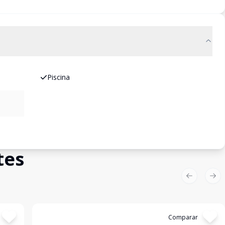
Piscina
tes
Previous sl
Nex
Cód:
LUC911260
Comparar