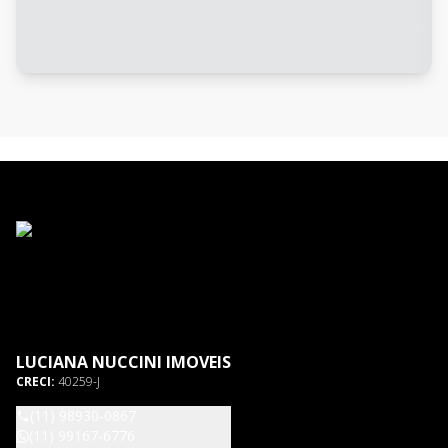
LUCIANA NUCCINI IMOVEIS
CRECI:
40259-J
(11) 98930-0867
(11) 99167-6776