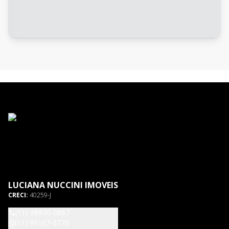
LUCIANA NUCCINI IMOVEIS
CRECI:
40259-J
(11) 98930-0867
(11) 99167-6776